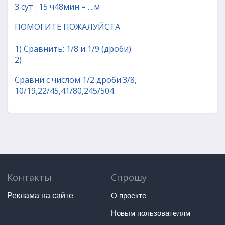
3 сут . 15 ч48мин = ....м
ПОМОГИТЕ ПОЖАЛУЙСТА
1) Сравнить: 1/8 и 1/9 (дроби)
2)
Сравни с числом 1/2 дроби:3/8,
10/19,22/45,41/80,245/504
Контакты
Спрошу
Реклама на сайте
О проекте
Новым пользователям