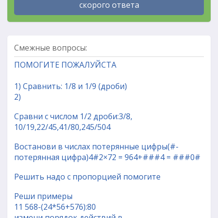
скорого ответа
Смежные вопросы:
ПОМОГИТЕ ПОЖАЛУЙСТА
1) Сравнить: 1/8 и 1/9 (дроби)
2)
Сравни с числом 1/2 дроби:3/8,
10/19,22/45,41/80,245/504
Востанови в числах потерянные цифры(#-
потерянная цифра)4#2×72 = 964+###4 = ###0#
Решить надо с пропорцией помогите
Реши примеры
11 568-(24*56+576):80
измени порядок действий в