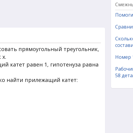
Смежны
Помогит
Сравни 
Скольк
состави
совать прямоугольный треугольник,
 x.
Номер 
ащий катет равен 1, гипотенуза равна
Рабочий
58 дета
ко найти прилежащий катет: