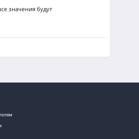
 все значения будут
телям
м