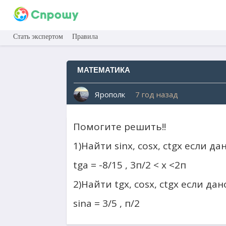
Стать экспертом
Правила
МАТЕМАТИКА
Ярополк
7 год назад
Помогите решить!!
1)Найти sinx, cosx, ctgx если дан
tga = -8/15 , 3п/2 < x <2п
2)Найти tgx, cosx, ctgx если дано
sina = 3/5 , п/2