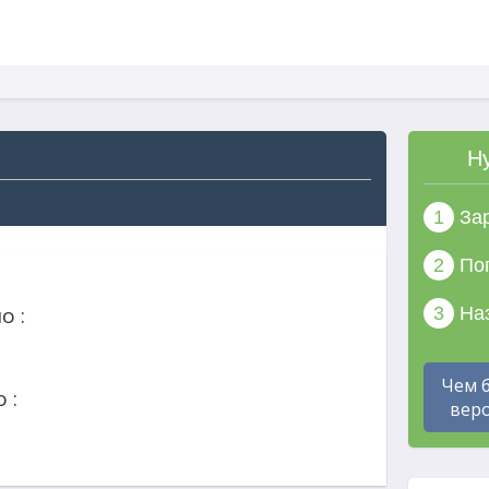
Н
1
Зар
2
Поп
о :
3
Наз
Чем 
 :
веро