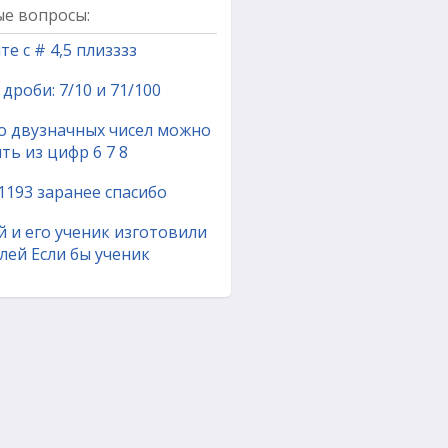
е вопросы:
е с # 4,5 плизззз
дроби: 7/10 и 71/100
о двузначных чисел можно
ть из цифр 6 7 8
1193 заранее спасибо
 и его ученик изготовили
лей Если бы ученик