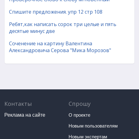
Спишите предложения. упр 12 стр 108
Ребят,как написать сорок три целые и пять
десятые минус две
Соченение на картину Валентина
Александровича Серова "Мика Морозов"
Контакты
Спрошу
Реклама на сайте
О проекте
Новым пользователям
Новым экспертам