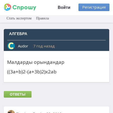
Регистрация
Войти
Стать экспертом
Правила
АЛГЕБРА
Audor
7 год назад
Малдарды орындандар
((3а+b)2-(a+3b)2)x2ab
ОТВЕТЫ