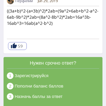
Перфилий
Jun 29, 2019
((3а+b)^2-(a+3b)^2)*2ab=(9a^2+6ab+b^2-a^2-
6ab-9b^2)*2ab=(8a^2-8b^2)*2ab=16a^3b-
16ab^3=16ab(a^2-b^2)
59
Нужен срочно ответ?
1
Зарегистрируйся
2
Пополни баланс баллов
3
Назначь баллы за ответ