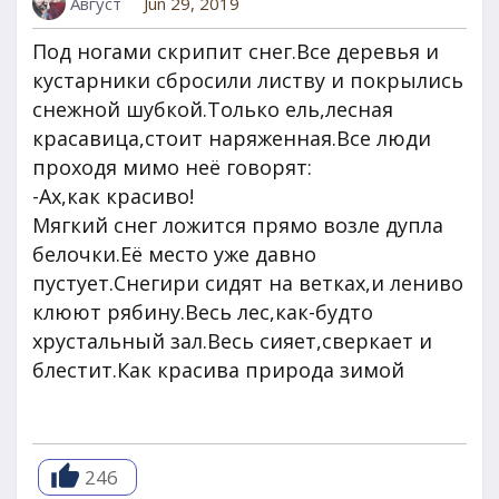
Август
Jun 29, 2019
Под ногами скрипит снег.Все деревья и
кустарники сбросили листву и покрылись
снежной шубкой.Только ель,лесная
красавица,стоит наряженная.Все люди
проходя мимо неё говорят:
-Ах,как красиво!
Мягкий снег ложится прямо возле дупла
белочки.Её место уже давно
пустует.Снегири сидят на ветках,и лениво
клюют рябину.Весь лес,как-будто
хрустальный зал.Весь сияет,сверкает и
блестит.Как красива природа зимой
246