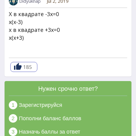
Didyuknap
Jul 2, 2019
Х в квадрате -3х=0
х(х-3)
х в квадрате +3х=0
х(х+3)
185
Нужен срочно ответ?
1
Зарегистрируйся
2
Пополни баланс баллов
3
Назначь баллы за ответ