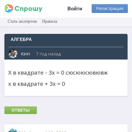
Регистрация
Войти
Стать экспертом
Правила
АЛГЕБРА
Kiriri
7 год назад
Х в квадрате - 3х = 0 сюсююсювювж
х в квадрате + 3х = 0
ОТВЕТЫ