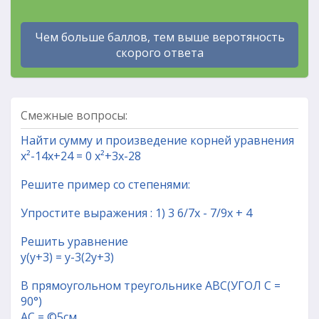
Чем больше баллов, тем выше веротяность
скорого ответа
Смежные вопросы:
Найти сумму и произведение корней уравнения
x²-14x+24 = 0 x²+3x-28
Решите пример со степенями:
Упростите выражения : 1) 3 6/7х - 7/9х + 4
Решить уравнение
y(y+3) = y-3(2y+3)
В прямоугольном треугольнике АВС(УГОЛ С =
90°)
АС = ©5см