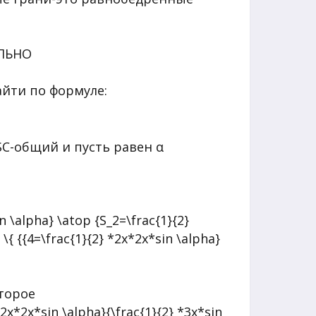
ЕЛЬНО
йти по формуле:
SC-общий и пусть равен α
торое