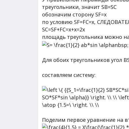
треугольники, значит SB=SC
обозначим сторону SF=x
по условию SF=FC=x, СЛЕДОВАТ
SC=SF+FC=x+x=2x
площадь треугольника можно на
Для обоих треугольников угол В
составляем систему:
Поделим первое уравнение на в