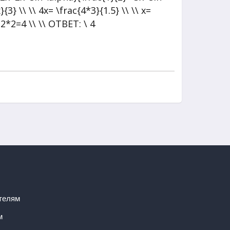
телям
м