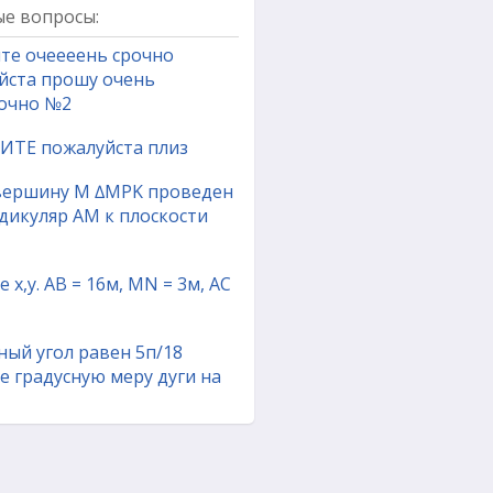
е вопросы:
те очеееень срочно
йста прошу очень
очно №2
ТЕ пожалуйста плиз
вершину M ∆MPK проведен
дикуляр AM к плоскости
 х,у. АВ = 16м, МN = 3м, AC
ный угол равен 5п/18
е градусную меру дуги на