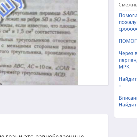
Смежны
Помоги
пожалу
сроооо
ПОМОГИ
Через 
перпен
MPK.
Найдите
=
Вписан
Найдит
е грани-это равнобедренные