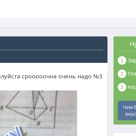
Н
1
Зар
2
Поп
луйста срооооочна очень надо №3
3
Наз
Чем 
веро