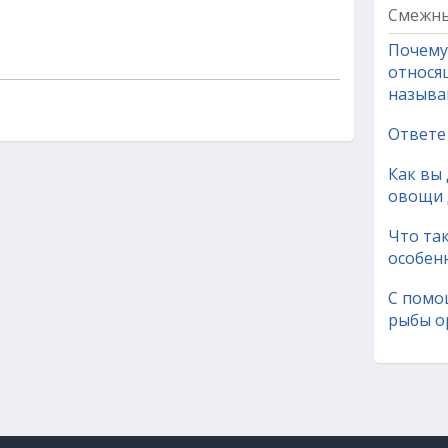
Смежны
Почему
относя
называ
Ответе 
Как вы
овощи 
Что та
особен
С помо
рыбы о