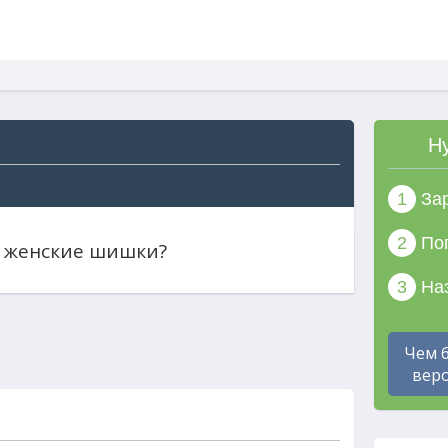
Н
1
Зар
2
Поп
и женские шишки?
3
Наз
Чем 
веро