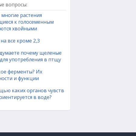
е вопросы:
 многие растения
щиеся к голосеменным
ются хвойными
на все кроме 2,3
 думаете почему щеленые
для употребления в птщу
кое ферменты? Их
ности и функции
щью каких органов чувств
риентируется в воде?