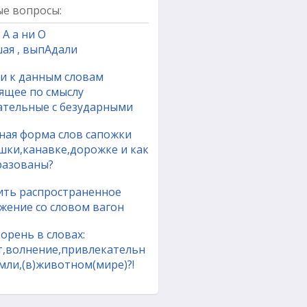
е вопросы:
А а ни О
ая , выпАдали
и к данным словам
ящее по смыслу
ательные с безударными
ная форма слов сапожки
шки,канавке,дорожке и как
разованы?
ить распространенное
жение со словом вагон
орень в словах:
т,волнение,привлекательн
мли,(в)животном(мире)?!