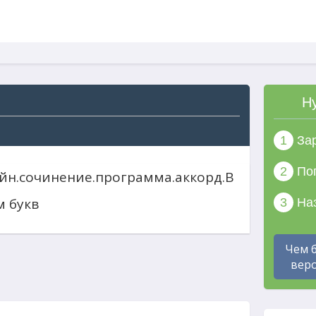
Н
1
Зар
2
Поп
ейн.сочинение.программа.аккорд.В
м букв
3
Наз
Чем 
веро