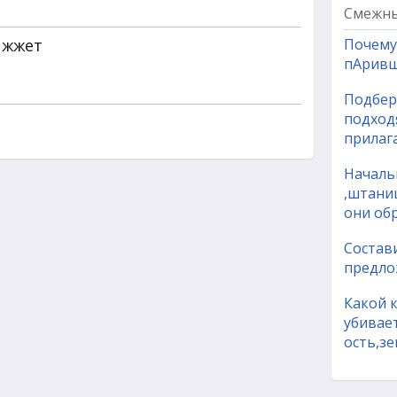
Смежны
 жжет
Почему 
пАривш
Подбер
подход
прилаг
Началь
,штани
они об
Состав
предло
Какой к
убивае
ость,зе