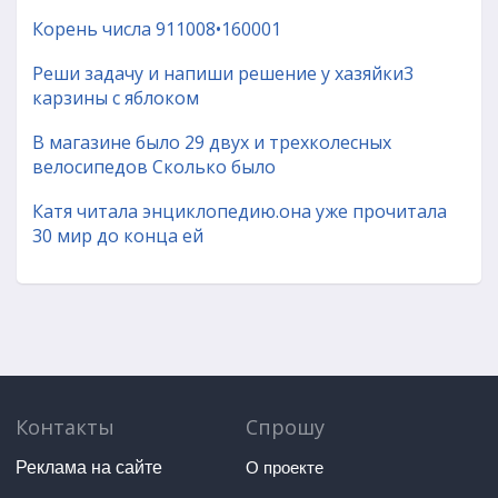
Корень числа 911008•160001
Реши задачу и напиши решение у хазяйки3
карзины с яблоком
В магазине было 29 двух и трехколесных
велосипедов Сколько было
Катя читала энциклопедию.она уже прочитала
30 мир до конца ей
Контакты
Спрошу
Реклама на сайте
О проекте