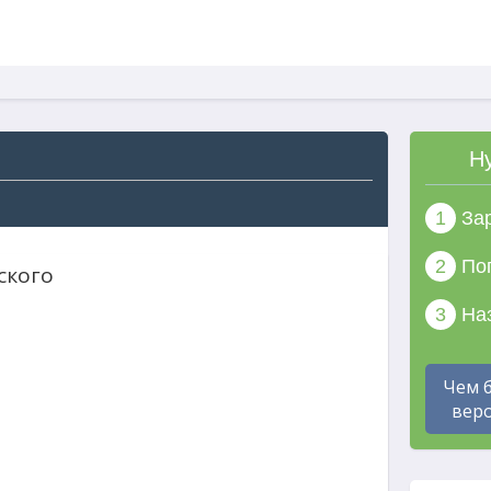
Н
1
Зар
2
Поп
ского
3
Наз
Чем 
веро