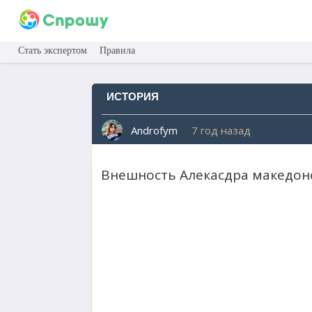
Стать экспертом
Правила
ИСТОРИЯ
Androfym
7 год назад
Внешность Алекасдра македон