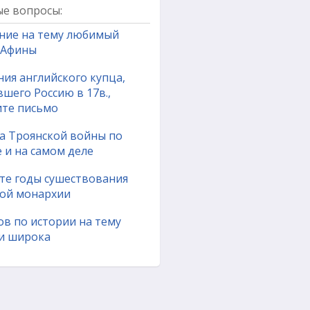
е вопросы:
ние на тему любимый
- Афины
ия английского купца,
шего Россию в 17в.,
те письмо
а Троянской войны по
 и на самом деле
те годы сушествования
ой монархии
ов по истории на тему
и широка