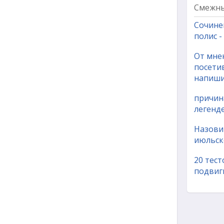
Смежны
Сочине
полис 
От мнен
посетив
напиши
причин
легенде
Назови
июльск
20 тест
подвиг