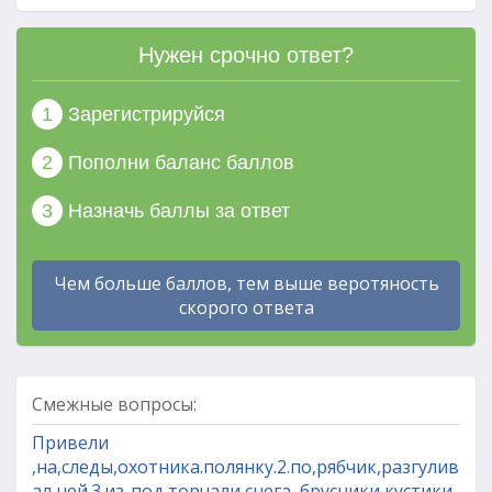
Нужен срочно ответ?
1
Зарегистрируйся
2
Пополни баланс баллов
3
Назначь баллы за ответ
Чем больше баллов, тем выше веротяность
скорого ответа
Смежные вопросы:
Привели
,на,следы,охотника.полянку.2.по,рябчик,разгулив
ал,ней.3.из-под,торчали снега, брусники,кустики.