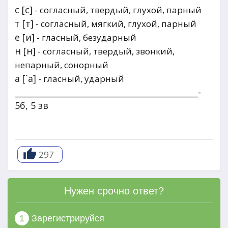
с [с]
- согласный, твердый, глухой, парный
т [т]
- согласный, мягкий, глухой, парный
е [и]
- гласный, безударный
н [н]
- согласный, твердый, звонкий,
непарный, сонорный
а [`а]
- гласный, ударный
_____________________________________________-
5б, 5 зв
297
Нужен срочно ответ?
1
Зарегистрируйся