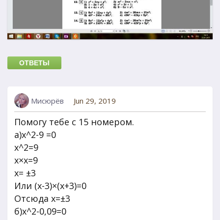
ОТВЕТЫ
Мисюрёв
Jun 29, 2019
Помогу тебе с 15 номером.
а)х^2-9 =0
х^2=9
х×х=9
х= ±3
Или (х-3)×(х+3)=0
Отсюда х=±3
б)х^2-0,09=0