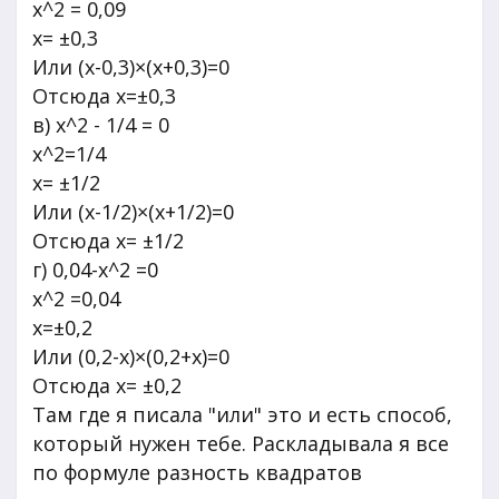
х^2 = 0,09
х= ±0,3
Или (х-0,3)×(х+0,3)=0
Отсюда х=±0,3
в) х^2 - 1/4 = 0
х^2=1/4
х= ±1/2
Или (х-1/2)×(х+1/2)=0
Отсюда х= ±1/2
г) 0,04-х^2 =0
х^2 =0,04
х=±0,2
Или (0,2-х)×(0,2+х)=0
Отсюда х= ±0,2
Там где я писала "или" это и есть способ,
который нужен тебе. Раскладывала я все
по формуле разность квадратов