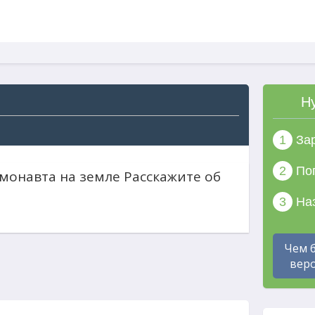
Н
1
Зар
2
Поп
монавта на земле Расскажите об
3
Наз
Чем 
веро