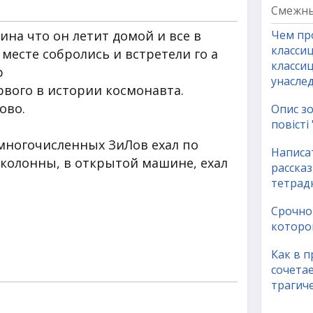
Смежны
ина что он летит домой и все в
Чем пр
класси
месте собролись и встретели го а
классиц
р
унасле
рвого в истории космонавта.
ово.
Опис зо
повісті
многочисленных ЗиЛов ехал по
Написа
 колонны, в открытой машине, ехал
расска
тетрадн
Срочно 
которо
Как в 
сочетае
трагиче