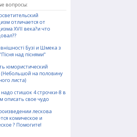
е вопросы:
осветительский
цизм отличается от
изма XVII века?и что
довал??
внішності Бузі и Шмека з
 "Пісня над піснями"
ть юмористический
з (Небольшой на половину
ого листа)
надо стишок 4 строчки-8 в
м описать свое чудо
произведении лескова
тся комическое и
ское ? Помогите!