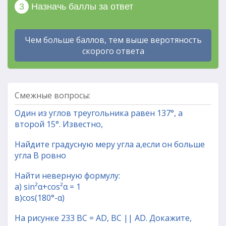
3
Назначь баллы за ответ
Чем больше баллов, тем выше веротяность
скорого ответа
Смежные вопросы:
Один из углов треугольника равен 137°, а
второй 15°. Известно,
Найдите градусную меру угла а,если он больше
угла В ровно
Найти неверную формулу:
а) sin²α+cos²α = 1
в)cos(180°-α)
На рисунке 233 BC = AD, BC || AD. Докажите,