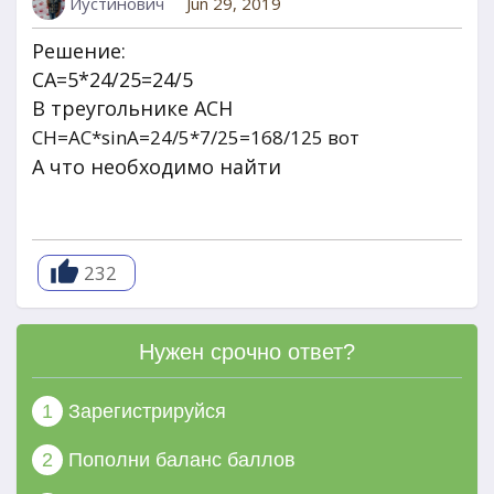
Иустинович
Jun 29, 2019
Решение:
CА=5*24/25=24/5
В треугольнике АСН
СН=АС*sinA=24/5*7/25=168/125 вот
А что необходимо найти
232
Нужен срочно ответ?
1
Зарегистрируйся
2
Пополни баланс баллов