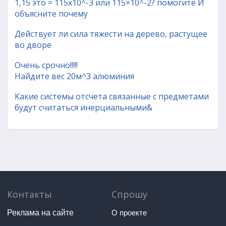
1,15 это = 115х10^-3 или 115×10^-2? помогите И
объясните почему
Действует ли сила тяжести на дерево, растущее
во дворе
Очень срочно!!!!!
Найдите вес 20м^3 алюминия
Kакие системы отсчета связанные с предметами
будут считаться инерциальными&
Контакты
Спрошу
Реклама на сайте
О проекте