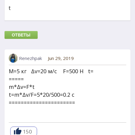
t
ОТВЕТЫ
Renezhpak
Jun 29, 2019
M=5 кг Δv=20 м/с F=500 H t=
=====
m*Δv=F*t
t=m*Δv/F=5*20/500=0.2 c
======================
150