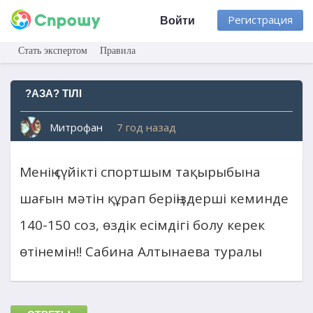
Регистрация
Войти
Стать экспертом
Правила
?АЗА? ТIЛI
Митрофан
7 год назад
Менің сүйікті спортшым тақырыбына
шағын мәтін құрап беріңіздерші кеминде
140-150 соз, өздік есімдігі болу керек
өтінемін!! Сабина Алтынаева туралы