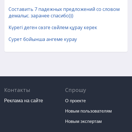
Составить 7 падежных предложений со словом
демалыс. заранее спасибо)))
Күрегі деген сөзге сөйлем құрау керек
Сурет бойынша ангеме курау
Контакты
Спрошу
Реклама на сайте
О проекте
Новым пользователям
Новым экспертам