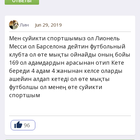
ОТВЕТЫ
Лин
Jun 29, 2019
Мен суйикти спортшымыз ол Лионель
Месси ол Барселона дейтин футбольный
клубта ол өте мықты ойнайды оның бойы
169 ол адамдардын арасынан отип Кете
береди 4 адам 4 жанынан келсе оларды
ашейин алдап кетеді ол өте мықты
футболшы ол менең өте суйикти
спортшым
96