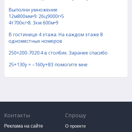
Выполни умножение
12м800мм•9. 26ц9000г•5
4т700кг•8. 3км 600м•9
В гостинице 4 этажа. На каждом этаже 8
одноместных номеров
250×200-7020:4 в столбик. Заранее спасибо
25+130y = –160y+83 помогите мне
Контакты
Спрошу
Реклама на сайте
О проекте