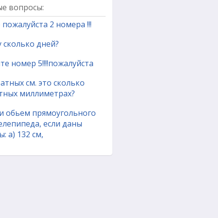
е вопросы:
пожалуйста 2 номера !!!
у сколько дней?
е номер 5!!!!пожалуйста
атных см. это сколько
тных миллиметрах?
и обьем прямоугольного
елепипеда, если даны
: а) 132 см,