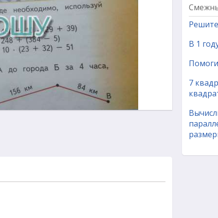
Смежны
Решите 
В 1 год
Помогит
7 квадр
квадра
Вычисл
паралл
размеры