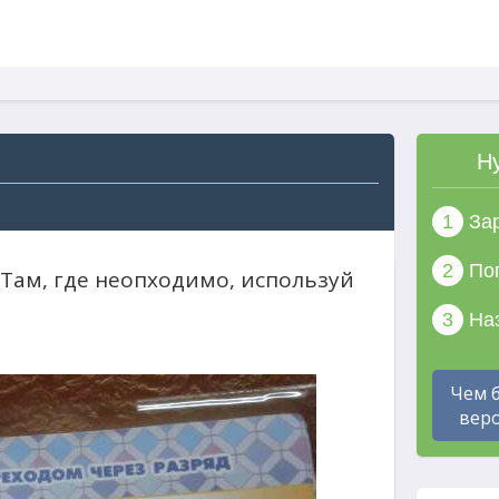
Н
1
Зар
2
Поп
Там, где неопходимо, используй
3
Наз
Чем 
веро