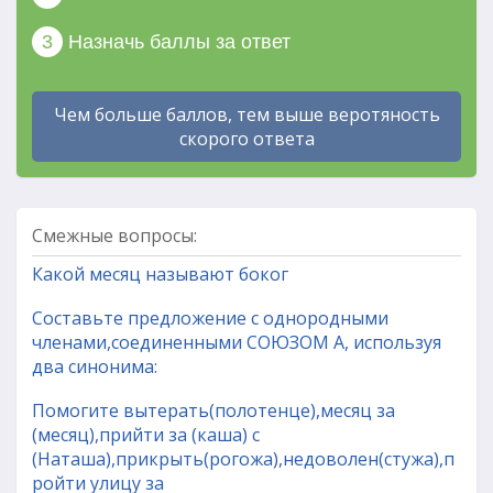
3
Назначь баллы за ответ
Чем больше баллов, тем выше веротяность
скорого ответа
Смежные вопросы:
Какой месяц называют боког
Составьте предложение с однородными
членами,соединенными СОЮЗОМ А, используя
два синонима:
Помогите вытерать(полотенце),месяц за
(месяц),прийти за (каша) с
(Наташа),прикрыть(рогожа),недоволен(стужа),п
ройти улицу за