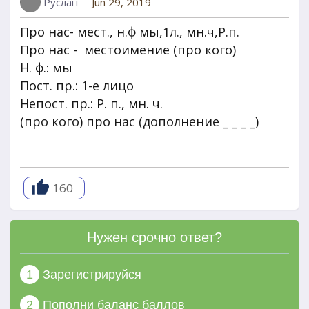
Руслан
Jun 29, 2019
Про нас- мест., н.ф мы,1л., мн.ч,Р.п.
Про нас - местоимение (про кого)
Н. ф.: мы
Пост. пр.: 1-е лицо
Непост. пр.: Р. п., мн. ч.
(про кого) про нас (дополнение _ _ _ _)
160
Нужен срочно ответ?
1
Зарегистрируйся
2
Пополни баланс баллов